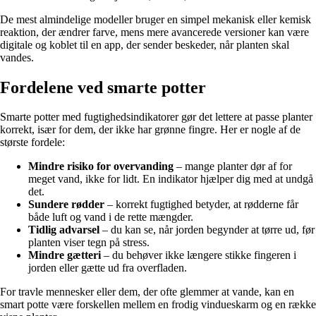
De mest almindelige modeller bruger en simpel mekanisk eller kemisk
reaktion, der ændrer farve, mens mere avancerede versioner kan være
digitale og koblet til en app, der sender beskeder, når planten skal
vandes.
Fordelene ved smarte potter
Smarte potter med fugtighedsindikatorer gør det lettere at passe planter
korrekt, især for dem, der ikke har grønne fingre. Her er nogle af de
største fordele:
Mindre risiko for overvanding
– mange planter dør af for
meget vand, ikke for lidt. En indikator hjælper dig med at undgå
det.
Sundere rødder
– korrekt fugtighed betyder, at rødderne får
både luft og vand i de rette mængder.
Tidlig advarsel
– du kan se, når jorden begynder at tørre ud, før
planten viser tegn på stress.
Mindre gætteri
– du behøver ikke længere stikke fingeren i
jorden eller gætte ud fra overfladen.
For travle mennesker eller dem, der ofte glemmer at vande, kan en
smart potte være forskellen mellem en frodig vindueskarm og en række