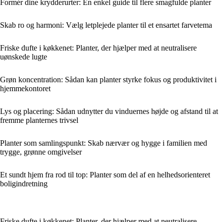
Formér dine krydderurter: En enkel guide til flere smagfulde planter
Skab ro og harmoni: Vælg letplejede planter til et ensartet farvetema
Friske dufte i køkkenet: Planter, der hjælper med at neutralisere
uønskede lugte
Grøn koncentration: Sådan kan planter styrke fokus og produktivitet i
hjemmekontoret
Lys og placering: Sådan udnytter du vinduernes højde og afstand til at
fremme planternes trivsel
Planter som samlingspunkt: Skab nærvær og hygge i familien med
trygge, grønne omgivelser
Et sundt hjem fra rod til top: Planter som del af en helhedsorienteret
boligindretning
Friske dufte i køkkenet: Planter, der hjælper med at neutralisere