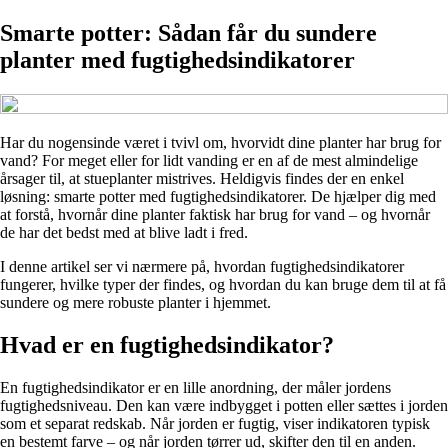
Smarte potter: Sådan får du sundere
planter med fugtighedsindikatorer
Har du nogensinde været i tvivl om, hvorvidt dine planter har brug for
vand? For meget eller for lidt vanding er en af de mest almindelige
årsager til, at stueplanter mistrives. Heldigvis findes der en enkel
løsning: smarte potter med fugtighedsindikatorer. De hjælper dig med
at forstå, hvornår dine planter faktisk har brug for vand – og hvornår
de har det bedst med at blive ladt i fred.
I denne artikel ser vi nærmere på, hvordan fugtighedsindikatorer
fungerer, hvilke typer der findes, og hvordan du kan bruge dem til at få
sundere og mere robuste planter i hjemmet.
Hvad er en fugtighedsindikator?
En fugtighedsindikator er en lille anordning, der måler jordens
fugtighedsniveau. Den kan være indbygget i potten eller sættes i jorden
som et separat redskab. Når jorden er fugtig, viser indikatoren typisk
en bestemt farve – og når jorden tørrer ud, skifter den til en anden.