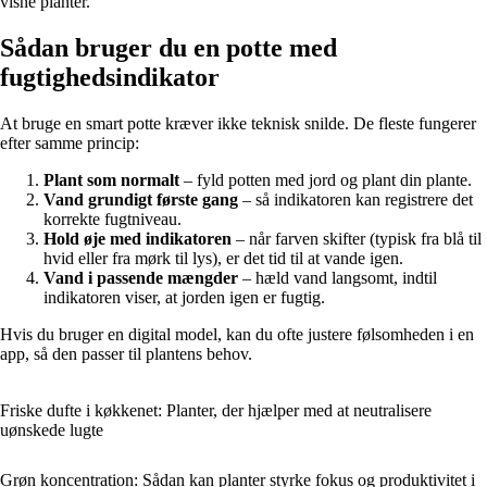
visne planter.
Sådan bruger du en potte med
fugtighedsindikator
At bruge en smart potte kræver ikke teknisk snilde. De fleste fungerer
efter samme princip:
Plant som normalt
– fyld potten med jord og plant din plante.
Vand grundigt første gang
– så indikatoren kan registrere det
korrekte fugtniveau.
Hold øje med indikatoren
– når farven skifter (typisk fra blå til
hvid eller fra mørk til lys), er det tid til at vande igen.
Vand i passende mængder
– hæld vand langsomt, indtil
indikatoren viser, at jorden igen er fugtig.
Hvis du bruger en digital model, kan du ofte justere følsomheden i en
app, så den passer til plantens behov.
Friske dufte i køkkenet: Planter, der hjælper med at neutralisere
uønskede lugte
Grøn koncentration: Sådan kan planter styrke fokus og produktivitet i