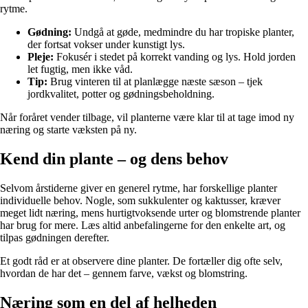
rytme.
Gødning:
Undgå at gøde, medmindre du har tropiske planter,
der fortsat vokser under kunstigt lys.
Pleje:
Fokusér i stedet på korrekt vanding og lys. Hold jorden
let fugtig, men ikke våd.
Tip:
Brug vinteren til at planlægge næste sæson – tjek
jordkvalitet, potter og gødningsbeholdning.
Når foråret vender tilbage, vil planterne være klar til at tage imod ny
næring og starte væksten på ny.
Kend din plante – og dens behov
Selvom årstiderne giver en generel rytme, har forskellige planter
individuelle behov. Nogle, som sukkulenter og kaktusser, kræver
meget lidt næring, mens hurtigtvoksende urter og blomstrende planter
har brug for mere. Læs altid anbefalingerne for den enkelte art, og
tilpas gødningen derefter.
Et godt råd er at observere dine planter. De fortæller dig ofte selv,
hvordan de har det – gennem farve, vækst og blomstring.
Næring som en del af helheden