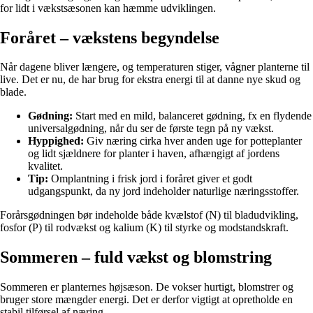
for lidt i vækstsæsonen kan hæmme udviklingen.
Foråret – vækstens begyndelse
Når dagene bliver længere, og temperaturen stiger, vågner planterne til
live. Det er nu, de har brug for ekstra energi til at danne nye skud og
blade.
Gødning:
Start med en mild, balanceret gødning, fx en flydende
universalgødning, når du ser de første tegn på ny vækst.
Hyppighed:
Giv næring cirka hver anden uge for potteplanter
og lidt sjældnere for planter i haven, afhængigt af jordens
kvalitet.
Tip:
Omplantning i frisk jord i foråret giver et godt
udgangspunkt, da ny jord indeholder naturlige næringsstoffer.
Forårsgødningen bør indeholde både kvælstof (N) til bladudvikling,
fosfor (P) til rodvækst og kalium (K) til styrke og modstandskraft.
Sommeren – fuld vækst og blomstring
Sommeren er planternes højsæson. De vokser hurtigt, blomstrer og
bruger store mængder energi. Det er derfor vigtigt at opretholde en
stabil tilførsel af næring.