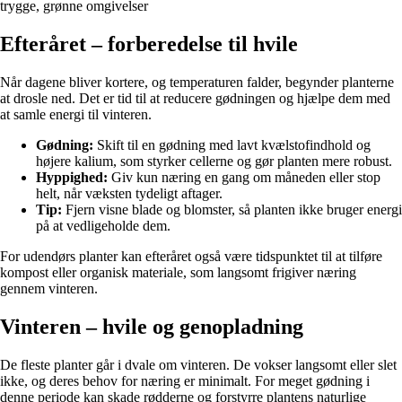
trygge, grønne omgivelser
Efteråret – forberedelse til hvile
Når dagene bliver kortere, og temperaturen falder, begynder planterne
at drosle ned. Det er tid til at reducere gødningen og hjælpe dem med
at samle energi til vinteren.
Gødning:
Skift til en gødning med lavt kvælstofindhold og
højere kalium, som styrker cellerne og gør planten mere robust.
Hyppighed:
Giv kun næring en gang om måneden eller stop
helt, når væksten tydeligt aftager.
Tip:
Fjern visne blade og blomster, så planten ikke bruger energi
på at vedligeholde dem.
For udendørs planter kan efteråret også være tidspunktet til at tilføre
kompost eller organisk materiale, som langsomt frigiver næring
gennem vinteren.
Vinteren – hvile og genopladning
De fleste planter går i dvale om vinteren. De vokser langsomt eller slet
ikke, og deres behov for næring er minimalt. For meget gødning i
denne periode kan skade rødderne og forstyrre plantens naturlige