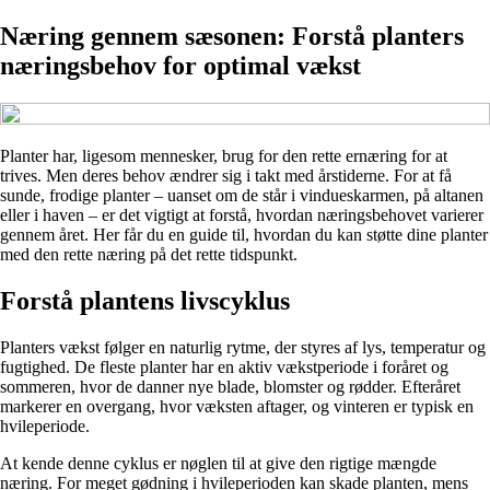
Næring gennem sæsonen: Forstå planters
næringsbehov for optimal vækst
Planter har, ligesom mennesker, brug for den rette ernæring for at
trives. Men deres behov ændrer sig i takt med årstiderne. For at få
sunde, frodige planter – uanset om de står i vindueskarmen, på altanen
eller i haven – er det vigtigt at forstå, hvordan næringsbehovet varierer
gennem året. Her får du en guide til, hvordan du kan støtte dine planter
med den rette næring på det rette tidspunkt.
Forstå plantens livscyklus
Planters vækst følger en naturlig rytme, der styres af lys, temperatur og
fugtighed. De fleste planter har en aktiv vækstperiode i foråret og
sommeren, hvor de danner nye blade, blomster og rødder. Efteråret
markerer en overgang, hvor væksten aftager, og vinteren er typisk en
hvileperiode.
At kende denne cyklus er nøglen til at give den rigtige mængde
næring. For meget gødning i hvileperioden kan skade planten, mens