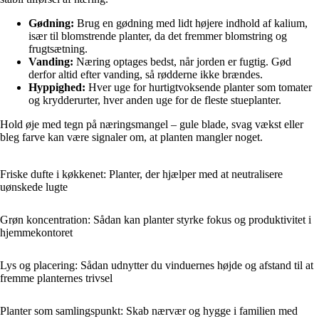
Gødning:
Brug en gødning med lidt højere indhold af kalium,
især til blomstrende planter, da det fremmer blomstring og
frugtsætning.
Vanding:
Næring optages bedst, når jorden er fugtig. Gød
derfor altid efter vanding, så rødderne ikke brændes.
Hyppighed:
Hver uge for hurtigtvoksende planter som tomater
og krydderurter, hver anden uge for de fleste stueplanter.
Hold øje med tegn på næringsmangel – gule blade, svag vækst eller
bleg farve kan være signaler om, at planten mangler noget.
Friske dufte i køkkenet: Planter, der hjælper med at neutralisere
uønskede lugte
Grøn koncentration: Sådan kan planter styrke fokus og produktivitet i
hjemmekontoret
Lys og placering: Sådan udnytter du vinduernes højde og afstand til at
fremme planternes trivsel
Planter som samlingspunkt: Skab nærvær og hygge i familien med